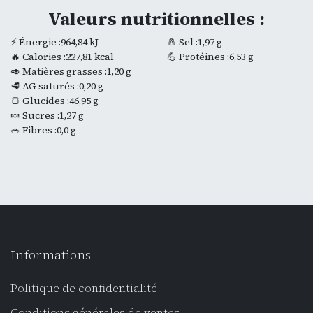
Valeurs nutritionnelles :
⚡ Énergie :964,84 kJ
🧂 Sel :1,97 g
🔥 Calories :227,81 kcal
💪 Protéines :6,53 g
🥑 Matières grasses :1,20 g
🥩 AG saturés :0,20 g
🍞 Glucides :46,95 g
🍬 Sucres :1,27 g
🥗 Fibres :0,0 g
Informations
Politique de confidentialité
Conditions générales de ventes