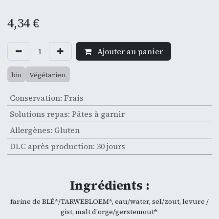
4,34
€
Ajouter au panier
bio
Végétarien
Conservation
:
Frais
Solutions repas
:
Pâtes à garnir
Allergènes
:
Gluten
DLC après production
:
30 jours
Ingrédients :
farine de BLÉ*/TARWEBLOEM*, eau/water, sel/zout, levure /
gist, malt d'orge/gerstemout*