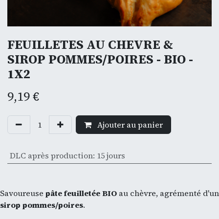
FEUILLETES AU CHEVRE &
SIROP POMMES/POIRES - BIO -
1X2
9,19
€
Ajouter au panier
DLC après production
:
15 jours
Savoureuse
pâte feuilletée BIO
au chèvre, agrémenté d'un
sirop pommes/poires
.