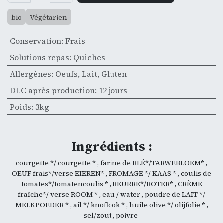
bio
Végétarien
Conservation
:
Frais
Solutions repas
:
Quiches
Allergènes
:
Oeufs
,
Lait
,
Gluten
DLC après production
:
12 jours
Poids
:
3kg
Ingrédients :
courgette */ courgette * , farine de BLÉ*/TARWEBLOEM* ,
OEUF frais*/verse EIEREN* , FROMAGE */ KAAS * , coulis de
tomates*/tomatencoulis * , BEURRE*/BOTER* , CRÈME
fraîche*/ verse ROOM * , eau / water , poudre de LAIT */
MELKPOEDER * , ail */ knoflook * , huile olive */ olijfolie * ,
sel/zout , poivre