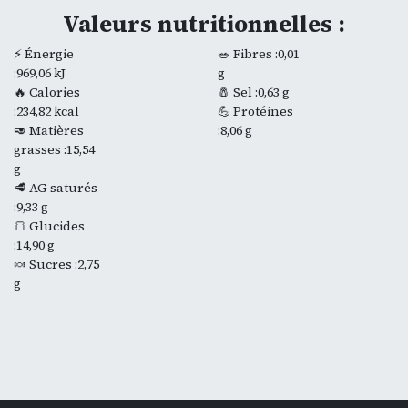
Valeurs nutritionnelles :
⚡ Énergie
🥗 Fibres :0,01
:969,06 kJ
g
🔥 Calories
🧂 Sel :0,63 g
:234,82 kcal
💪 Protéines
🥑 Matières
:8,06 g
grasses :15,54
g
🥩 AG saturés
:9,33 g
🍞 Glucides
:14,90 g
🍬 Sucres :2,75
g