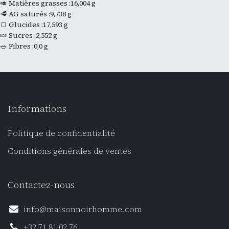
🥑 Matières grasses :16,004 g
🥩 AG saturés :9,738 g
🍞 Glucides :17,593 g
🍬 Sucres :2,552 g
🥗 Fibres :0,0 g
Informations
Politique de confidentialité
Conditions générales de ventes
Contactez-nous
info@maisonnoirhomme.com
+32 71 81 02 76