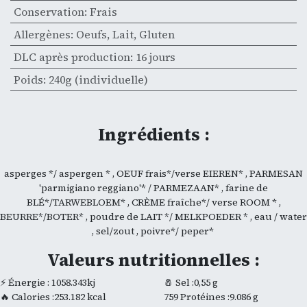
Conservation
:
Frais
Allergènes
:
Oeufs
,
Lait
,
Gluten
DLC après production
:
16 jours
Poids
:
240g (individuelle)
Ingrédients :
asperges */ aspergen * , OEUF frais*/verse EIEREN* , PARMESAN
'parmigiano reggiano'* / PARMEZAAN* , farine de
BLÉ*/TARWEBLOEM* , CRÈME fraîche*/ verse ROOM * ,
BEURRE*/BOTER* , poudre de LAIT */ MELKPOEDER * , eau / water
, sel/zout , poivre*/ peper*
Valeurs nutritionnelles :
⚡ Énergie : 1058.343kj
🧂 Sel :0,55 g
🔥 Calories :253.182 kcal
759 Protéines :9.086 g