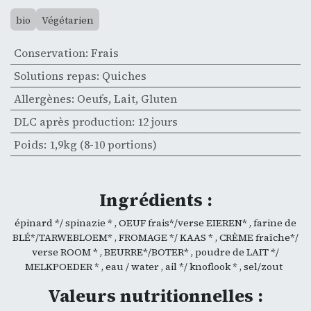
bio
Végétarien
Conservation
:
Frais
Solutions repas
:
Quiches
Allergènes
:
Oeufs
,
Lait
,
Gluten
DLC après production
:
12 jours
Poids
:
1,9kg (8-10 portions)
Ingrédients :
épinard */ spinazie * , OEUF frais*/verse EIEREN* , farine de
BLÉ*/TARWEBLOEM* , FROMAGE */ KAAS * , CRÈME fraîche*/
verse ROOM * , BEURRE*/BOTER* , poudre de LAIT */
MELKPOEDER * , eau / water , ail */ knoflook * , sel/zout
Valeurs nutritionnelles :