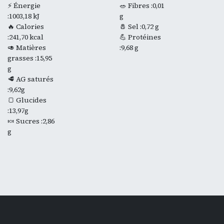
⚡ Énergie
🥗 Fibres :0,01
:1003,18 kJ
g
🔥 Calories
🧂 Sel :0,72 g
:241,70 kcal
💪 Protéines
🥑 Matières
:9,68 g
grasses :15,95
g
🥩 AG saturés
:9,62g
🍞 Glucides
:13,97g
🍬 Sucres :2,86
g