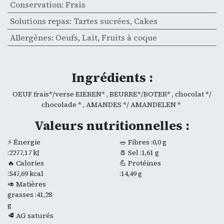
Conservation
:
Frais
Solutions repas
:
Tartes sucrées
,
Cakes
Allergènes
:
Oeufs
,
Lait
,
Fruits à coque
Ingrédients :
OEUF frais*/verse EIEREN* , BEURRE*/BOTER* , chocolat */
chocolade * , AMANDES */ AMANDELEN *
Valeurs nutritionnelles :
⚡ Énergie
🥗 Fibres :0,0 g
:2277,17 kJ
🧂 Sel :1,61 g
🔥 Calories
💪 Protéines
:547,69 kcal
:14,49 g
🥑 Matières
grasses :41,28
g
🥩 AG saturés