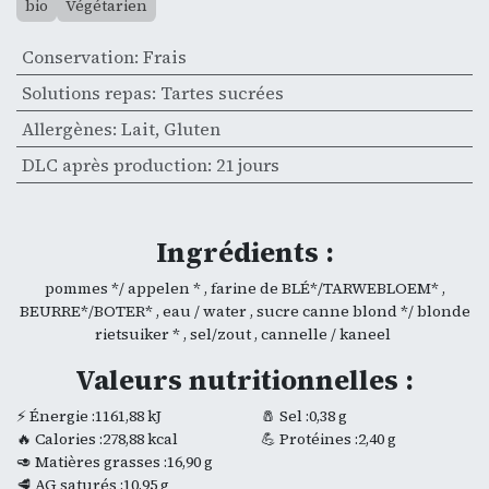
bio
Végétarien
Conservation
:
Frais
Solutions repas
:
Tartes sucrées
Allergènes
:
Lait
,
Gluten
DLC après production
:
21 jours
Ingrédients :
pommes */ appelen * , farine de BLÉ*/TARWEBLOEM* ,
BEURRE*/BOTER* , eau / water , sucre canne blond */ blonde
rietsuiker * , sel/zout , cannelle / kaneel
Valeurs nutritionnelles :
⚡ Énergie :1161,88 kJ
🧂 Sel :0,38 g
🔥 Calories :278,88 kcal
💪 Protéines :2,40 g
🥑 Matières grasses :16,90 g
🥩 AG saturés :10,95 g