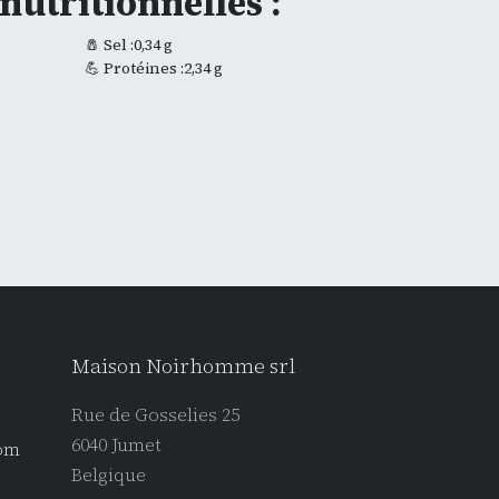
nutritionnelles :
🧂 Sel :0,34 g
💪 Protéines :2,34 g
Maison Noirhomme srl
Rue de Gosselies 25
6040 Jumet
om
Belgique