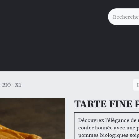
s
🛒Click&Collect
BIO - X1
TARTE FINE P
Découvrez l'élégance de 
confectionnée avec une p
pommes biologiques soig