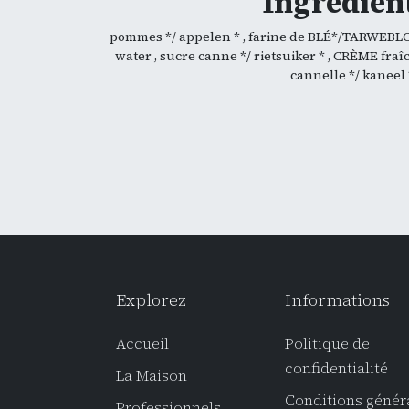
Ingrédient
pommes */ appelen * , farine de BLÉ*/TARWEBL
water , sucre canne */ rietsuiker * , CRÈME fraî
cannelle */ kaneel
Explorez
Informations
Accueil
Politique de
confidentialité
La Maison
Conditions génér
Professionnel
s