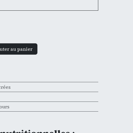
uter au panier
crées
jours