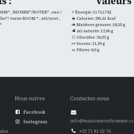
s :
Valeurs 
OEM* , BEURRE*/BOTER* , eau /
⚡ Énergie :1172,12 kJ
che*/ verse ROOM * , sel/zout ,
🔥 Calories :281,61 kcal
 *
🥑 Matières grasses :18,55 g
🥩 AG saturés :12,06 g
🍞 Glucides :26,02 g
🍬 Sucres :11,59 g
🥗 Fibres :0,0 g
Nous suivre
Contactez-nous
Facebook
info@maisonnoirhomme.c
Instagram
ales
+32 71 81 02 76