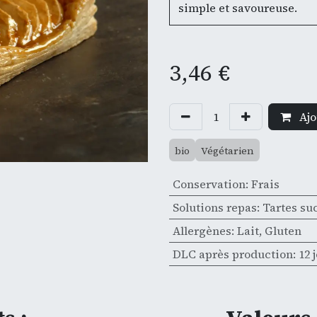
simple et savoureuse.
3,46
€
Ajo
bio
Végétarien
Conservation
:
Frais
Solutions repas
:
Tartes su
Allergènes
:
Lait
,
Gluten
DLC après production
:
12 