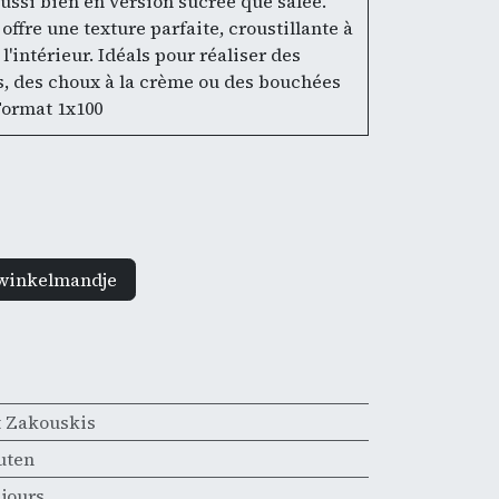
aussi bien en version sucrée que salée.
offre une texture parfaite, croustillante à
 l'intérieur. Idéals pour réaliser des
es, des choux à la crème ou des bouchées
Format 1x100
winkelmandje
t Zakouskis
uten
 jours