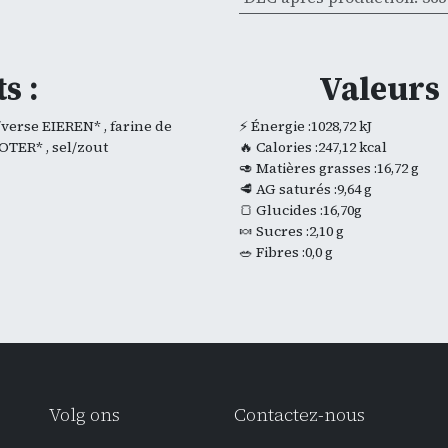
s :
Valeurs 
erse EIEREN* , farine de
⚡ Énergie :1028,72 kJ
TER* , sel/zout
🔥 Calories :247,12 kcal
🥑 Matières grasses :16,72 g
🥩 AG saturés :9,64 g
🍞 Glucides :16,70g
🍬 Sucres :2,10 g
🥗 Fibres :0,0 g
Volg ons
Contactez-nous