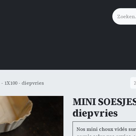
Click&Collect
- 1X100 - diepvries
MINI SOESJES 
diepvries
Nos mini choux vidés surg