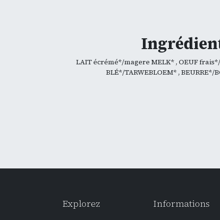
Ingrédient
LAIT écrémé*/magere MELK* , OEUF frais*/v
BLÉ*/TARWEBLOEM* , BEURRE*/BO
Explorez
Informations