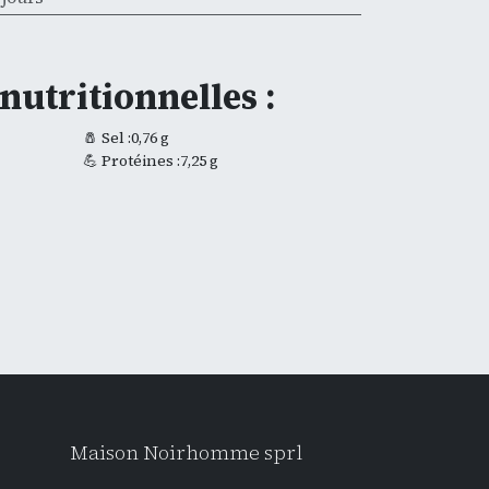
nutritionnelles :
🧂 Sel :0,76 g
💪 Protéines :7,25 g
Maison Noirhomme sprl