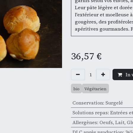
garnis selon vos envies, 
Leur pâte légère et dorée 
l'extérieur et moelleuse à
gougères, des profitérol
apéritives gourmandes. 
36,57
€
In 
bio
Végétarien
Conservation
:
Surgelé
Solutions repas
:
Entrées e
Allergènes
:
Oeufs
,
Lait
,
Gl
DLC après production
:
365