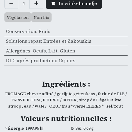
In winkelmandje
Végétarien
Non bio
Conservation
:
Frais
Solutions repas
:
Entrées et Zakouskis
Allergènes
:
Oeufs
,
Lait
,
Gluten
DLC après production
:
15 jours
Ingrédients :
FROMAGE chèvre affiné / gerijpte geitenkaas , farine de BLÉ /
TARWEBLOEM , BEURRE / BOTER , sirop de Liège/Luikse
stroop , eau / water , OEUF frais*/verse EIEREN* , sel/zout
Valeurs nutritionnelles :
⚡ Énergie :1993,96 kJ
🧂 Sel :0,69 g