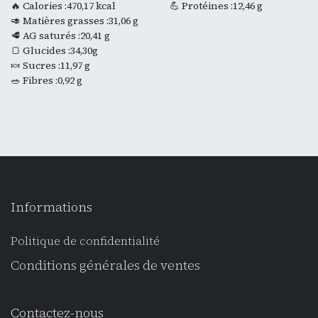
🔥 Calories :470,17 kcal
💪 Protéines :12,46 g
🥑 Matières grasses :31,06 g
🥩 AG saturés :20,41 g
🍞 Glucides :34,30g
🍬 Sucres :11,97 g
🥗 Fibres :0,92 g
Informations
Politique de confidentialité
Conditions générales de ventes
Contactez-nous