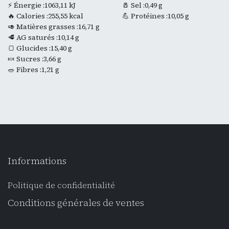
⚡ Énergie :1063,11 kJ
🧂 Sel :0,49 g
🔥 Calories :255,55 kcal
💪 Protéines :10,05 g
🥑 Matières grasses :16,71 g
🥩 AG saturés :10,14 g
🍞 Glucides :15,40 g
🍬 Sucres :3,66 g
🥗 Fibres :1,21 g
Informations
Politique de confidentialité
Conditions générales de ventes