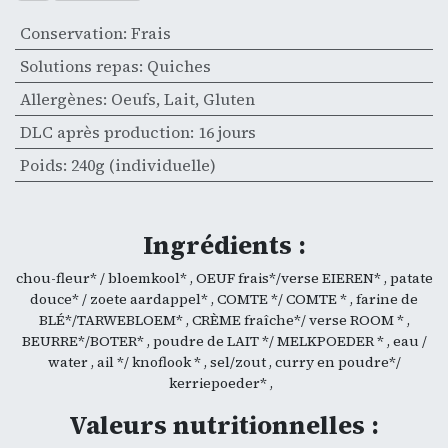
Conservation
:
Frais
Solutions repas
:
Quiches
Allergènes
:
Oeufs
,
Lait
,
Gluten
DLC après production
:
16 jours
Poids
:
240g (individuelle)
Ingrédients :
chou-fleur* / bloemkool* , OEUF frais*/verse EIEREN* , patate
douce* / zoete aardappel* , COMTE */ COMTE * , farine de
BLÉ*/TARWEBLOEM* , CRÈME fraîche*/ verse ROOM * ,
BEURRE*/BOTER* , poudre de LAIT */ MELKPOEDER * , eau /
water , ail */ knoflook * , sel/zout , curry en poudre*/
kerriepoeder* ,
Valeurs nutritionnelles :