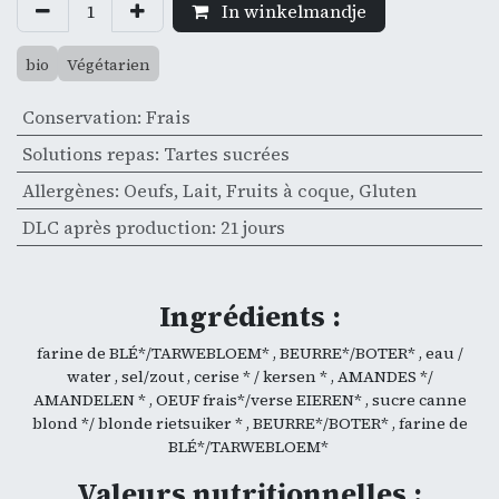
In winkelmandje
bio
Végétarien
Conservation
:
Frais
Solutions repas
:
Tartes sucrées
Allergènes
:
Oeufs
,
Lait
,
Fruits à coque
,
Gluten
DLC après production
:
21 jours
Ingrédients :
farine de BLÉ*/TARWEBLOEM* , BEURRE*/BOTER* , eau /
water , sel/zout , cerise * / kersen * , AMANDES */
AMANDELEN * , OEUF frais*/verse EIEREN* , sucre canne
blond */ blonde rietsuiker * , BEURRE*/BOTER* , farine de
BLÉ*/TARWEBLOEM*
Valeurs nutritionnelles :