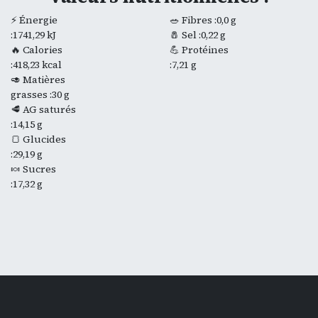
⚡ Énergie
🥗 Fibres :0,0 g
:1741,29 kJ
🧂 Sel :0,22 g
🔥 Calories
💪 Protéines
:418,23 kcal
:7,21 g
🥑 Matières
grasses :30 g
🥩 AG saturés
:14,15 g
🍞 Glucides
:29,19 g
🍬 Sucres
:17,32 g