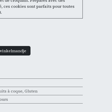
t de croquant. Préparés avec des
é, ces cookies sont parfaits pour toutes
.
winkelmandje
uits à coque
,
Gluten
jours