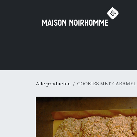
Overslaan naar inhoud
Accueil
Home
Professionnels

Alle producten
COOKIES MET CARAMEL &