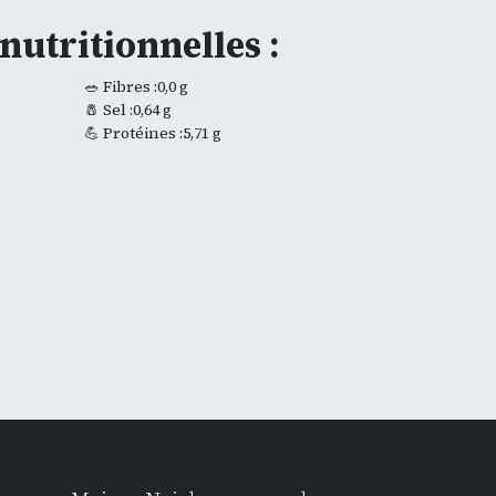
nutritionnelles :
🥗 Fibres :0,0 g
🧂 Sel :0,64 g
💪 Protéines :5,71 g