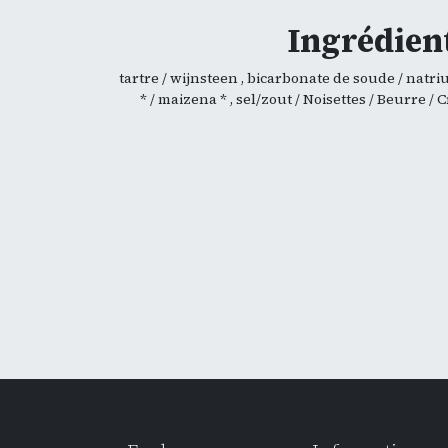
Ingrédient
tartre / wijnsteen , bicarbonate de soude / natr
* / maizena * , sel/zout / Noisettes / Beurre 