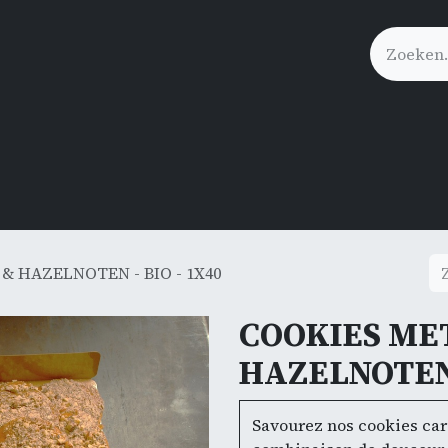
Click&Collect
 HAZELNOTEN - BIO - 1X40
COOKIES ME
HAZELNOTEN 
Savourez nos cookies cara