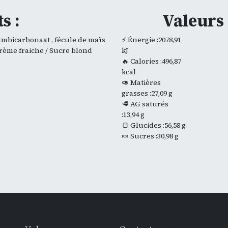
s :
Valeurs 
iumbicarbonaat , fécule de maïs
⚡ Énergie :2078,91
/ Crème fraiche / Sucre blond
kJ
🔥 Calories :496,87
kcal
🥑 Matières
grasses :27,09 g
🥩 AG saturés
:13,94 g
🍞 Glucides :56,58 g
🍬 Sucres :30,98 g