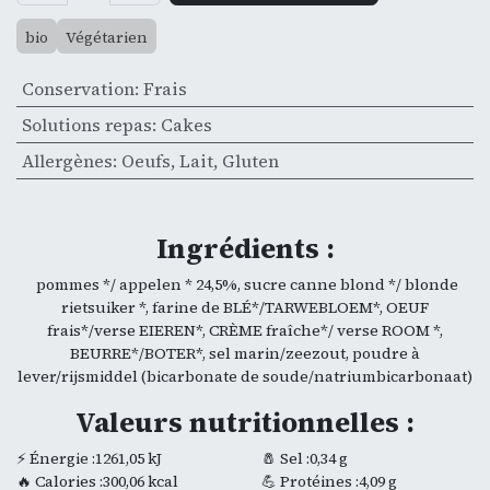
bio
Végétarien
Conservation
:
Frais
Solutions repas
:
Cakes
Allergènes
:
Oeufs
,
Lait
,
Gluten
Ingrédients :
pommes */ appelen * 24,5%, sucre canne blond */ blonde
rietsuiker *, farine de BLÉ*/TARWEBLOEM*, OEUF
frais*/verse EIEREN*, CRÈME fraîche*/ verse ROOM *,
BEURRE*/BOTER*, sel marin/zeezout, poudre à
lever/rijsmiddel (bicarbonate de soude/natriumbicarbonaat)
Valeurs nutritionnelles :
⚡ Énergie :1261,05 kJ
🧂 Sel :0,34 g
🔥 Calories :300,06 kcal
💪 Protéines :4,09 g