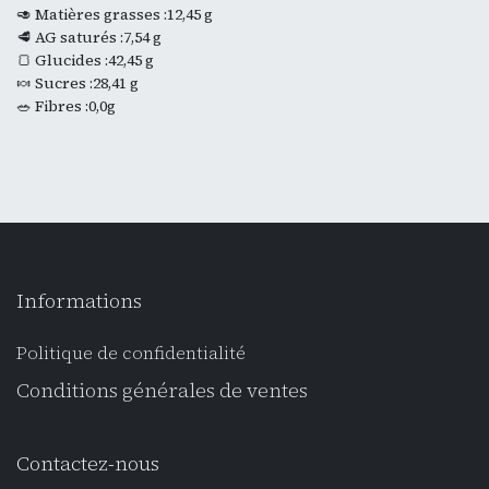
🥑 Matières grasses :12,45 g
🥩 AG saturés :7,54 g
🍞 Glucides :42,45 g
🍬 Sucres :28,41 g
🥗 Fibres :0,0g
Informations
Politique de confidentialité
Conditions générales de ventes
Contactez-nous