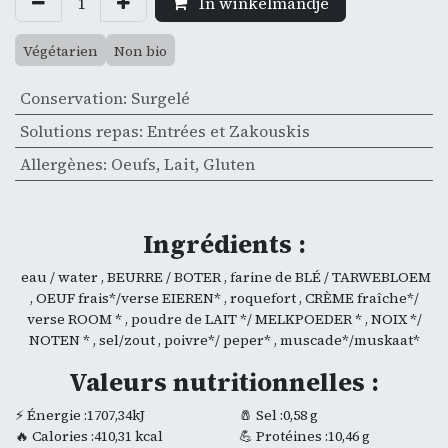
In winkelmandje
Végétarien
Non bio
Conservation
:
Surgelé
Solutions repas
:
Entrées et Zakouskis
Allergènes
:
Oeufs
,
Lait
,
Gluten
Ingrédients :
eau / water , BEURRE / BOTER , farine de BLÉ / TARWEBLOEM
, OEUF frais*/verse EIEREN* , roquefort , CRÈME fraîche*/
verse ROOM * , poudre de LAIT */ MELKPOEDER * , NOIX */
NOTEN * , sel/zout , poivre*/ peper* , muscade*/muskaat*
Valeurs nutritionnelles :
⚡ Énergie :1707,34kJ
🧂 Sel :0,58 g
🔥 Calories :410,31 kcal
💪 Protéines :10,46 g