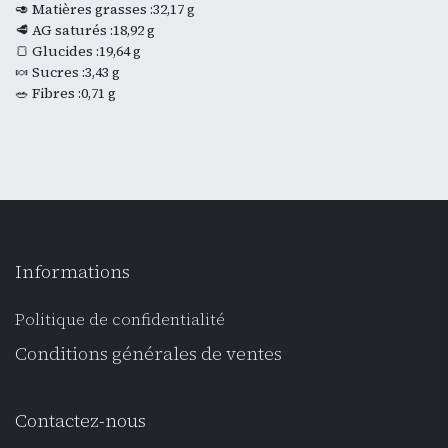
🥑 Matières grasses :32,17 g
🥩 AG saturés :18,92 g
🍞 Glucides :19,64 g
🍬 Sucres :3,43 g
🥗 Fibres :0,71 g
Informations
Politique de confidentialité
Conditions générales de ventes
Contactez-nous