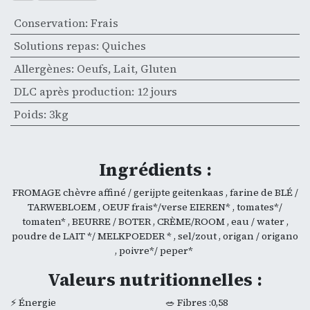
Conservation
:
Frais
Solutions repas
:
Quiches
Allergènes
:
Oeufs
,
Lait
,
Gluten
DLC après production
:
12 jours
Poids
:
3kg
Ingrédients :
FROMAGE chèvre affiné / gerijpte geitenkaas , farine de BLÉ /
TARWEBLOEM , OEUF frais*/verse EIEREN* , tomates*/
tomaten* , BEURRE / BOTER , CRÈME/ROOM , eau / water ,
poudre de LAIT */ MELKPOEDER * , sel/zout , origan / origano
, poivre*/ peper*
Valeurs nutritionnelles :
⚡ Énergie
🥗 Fibres :0,58