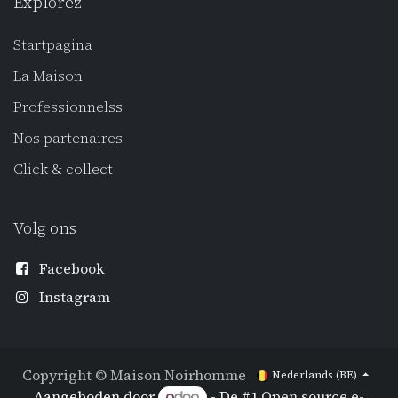
Explorez
Startpagina
La Maison
Professionnels
s
Nos partenaires
Click
& collect
Volg ons
Facebook
Instagram
Copyright © Maison Noirhomme
Nederlands (BE)
Aangeboden door
- De #1
Open source e-