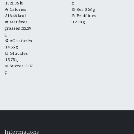
:1321,35 kJ
g
🔥 Calories
🧂 Sel :0,53 g
:316,46 kcal
💪 Protéines
🥑 Matières
:12,38 g
grasses :22,29
g
🥩 AG saturés
:14,56 g
🍞 Glucides
:15,75 g
🍬 Sucres :3,07
g
Informations